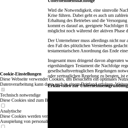
Unternehmensnachfolge
Wird die Notwendigkeit, eine sinnvolle Nachf
Krise führen. Dabei geht es auch um zahlrei
Erhaltung des Betriebes und die Versorgung
kommt es darauf an, geeignete Nachfolger f
möglichst noch während der aktiven Phase d
Der Unternehmer muss allerdings nicht nur 
den Fall des plötzlichen Versterbens gedach
testamentarischen Anordnung das Ende eine
Insgesamt muss dringend davon abgeraten we
eigenhändigen Testament die Nachfolge rege
gesellschaftsvertraglichen Regelungen notw
Cookie-Einstellungen
oder vertraglichen Regelung zu beraten, ist
Diese Webseite verwendet Cookies, um Besuchern ein optimales Nutzerer
Datenverarbeitung kann dann auch in einem Drittland erfolgen. Weiter
Erklärvideo zur Unternehmensgründung
Technisch notwendige
Diese Cookies sind zum Betrieb der Webseite notwendig, z.B. zum Sch
Analytische
Diese Cookies werden verwendet, um das Nutzererlebnis weiter zu optim
Ausspielung von personalisierter Werbung durch die Nachverfolgung de