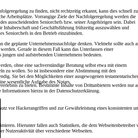
olgeregelung zu finden, nicht rechtzeitig erkannt, kann dies schnell zu
che Arbeitsplätze. Vorrangige Ziele der Nachfolgeregelung werden die
 des ausscheidenden Seniorchefs bzw. seiner Angehörigen sein. Dabei
ür Inhaberschaft und Geschäftsführung frühzeitig auszuwählen und
es Seniorchefs in den Betrieb einzubinden.
an die geplante Unternehmensnachfolge denken. Vielmehr sollte auch a
t werden. Gerade in diesem Fall kann das Unterlassen einer
s jungen und aufstrebenden Unternehmens bedeuten.
rden, ohne eine sachverständige Beratung selbst etwa mit einem
ln zu wollen. So ist insbesondere eine Abstimmung mit den
endig. Sie bei den Möglichkeiten einer ausgewogenen testamentarische
 eine wesentliche Aufgabe des Notars.
lebnis zu bieten. Bestimmte Inhalte von Drittanbietern werden nur ang
e Informationen hierzu in der Datenschutzerklärung.
utz vor Hackerangriffen und zur Gewährleistung eines konsistenten un
ieren. Hierunter fallen auch Statistiken, die dem Webseitenbetreiber v
r Nutzeraktivität über verschiedene Webseiten.