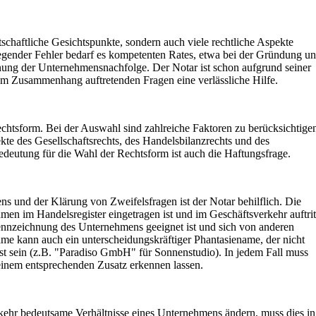
schaftliche Gesichtspunkte, sondern auch viele rechtliche Aspekte
gender Fehler bedarf es kompetenten Rates, etwa bei der Gründung u
ung der Unternehmensnachfolge. Der Notar ist schon aufgrund seiner
em Zusammenhang auftretenden Fragen eine verlässliche Hilfe.
Rechtsform. Bei der Auswahl sind zahlreiche Faktoren zu berücksichtige
ekte des Gesellschaftsrechts, des Handelsbilanzrechts und des
edeutung für die Wahl der Rechtsform ist auch die Haftungsfrage.
s und der Klärung von Zweifelsfragen ist der Notar behilflich. Die
en im Handelsregister eingetragen ist und im Geschäftsverkehr auftrit
ennzeichnung des Unternehmens geeignet ist und sich von anderen
ame kann auch ein unterscheidungskräftiger Phantasiename, der nicht
sein (z.B. "Paradiso GmbH" für Sonnenstudio). In jedem Fall muss
einem entsprechenden Zusatz erkennen lassen.
rkehr bedeutsame Verhältnisse eines Unternehmens ändern, muss dies in