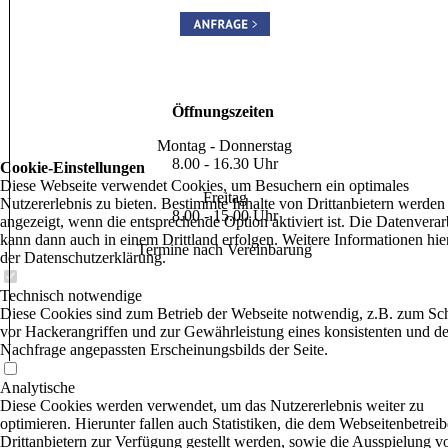
Öffnungszeiten
Montag - Donnerstag
8.00 - 16.30 Uhr
Cookie-Einstellungen
Diese Webseite verwendet Cookies, um Besuchern ein optimales
Freitag
Nutzererlebnis zu bieten. Bestimmte Inhalte von Drittanbietern werden
8.00 - 15.00 Uhr
angezeigt, wenn die entsprechende Option aktiviert ist. Die Datenvera
kann dann auch in einem Drittland erfolgen. Weitere Informationen hie
Termine nach Vereinbarung
der Datenschutzerklärung.
Technisch notwendige
Diese Cookies sind zum Betrieb der Webseite notwendig, z.B. zum Sc
vor Hackerangriffen und zur Gewährleistung eines konsistenten und de
Nachfrage angepassten Erscheinungsbilds der Seite.
Analytische
Diese Cookies werden verwendet, um das Nutzererlebnis weiter zu
optimieren. Hierunter fallen auch Statistiken, die dem Webseitenbetrei
Drittanbietern zur Verfügung gestellt werden, sowie die Ausspielung v