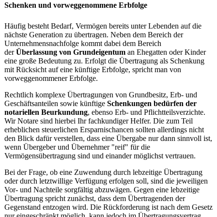
Schenken und vorweggenommene Erbfolge
Häufig besteht Bedarf, Vermögen bereits unter Lebenden auf die
nächste Generation zu übertragen. Neben dem Bereich der
Unternehmensnachfolge kommt dabei dem Bereich
der
Überlassung von Grundeigentum
an Ehegatten oder Kinder
eine große Bedeutung zu. Erfolgt die Übertragung als Schenkung
mit Rücksicht auf eine künftige Erbfolge, spricht man von
vorweggenommener Erbfolge.
Rechtlich komplexe Übertragungen von Grundbesitz, Erb- und
Geschäftsanteilen sowie künftige
Schenkungen bedürfen der
notariellen Beurkundung
, ebenso Erb- und Pflichtteilsverzichte.
Wir Notare sind hierbei Ihr fachkundiger Helfer. Die zum Teil
erheblichen steuerlichen Ersparnischancen sollten allerdings nicht
den Blick dafür verstellen, dass eine Übergabe nur dann sinnvoll ist,
wenn Übergeber und Übernehmer "reif" für die
Vermögensübertragung sind und einander möglichst vertrauen.
Bei der Frage, ob eine Zuwendung durch lebzeitige Übertragung
oder durch letztwillige Verfügung erfolgen soll, sind die jeweiligen
Vor- und Nachteile sorgfältig abzuwägen. Gegen eine lebzeitige
Übertragung spricht zunächst, dass dem Übertragenden der
Gegenstand entzogen wird. Die Rückforderung ist nach dem Gesetz
nur eingeschränkt möglich, kann jedoch im Übertragungsvertrag